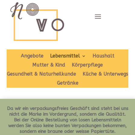
Angebote
Lebensmittel
Haushalt
Mutter & Kind
Körperpflege
Gesundheit & Naturheilkunde
Küche & Unterwegs
Getränke
Da wir ein verpackungsfreies Geschäft sind steht bei uns
nicht die Marke im Vordergrund, sondern die Qualität.
Bei der Online Bestellung von losen Lebensmitteln
werden Sie also keine bunten Verpackungen bekommen,
sondern eine braune oder weisse Papiertüte.