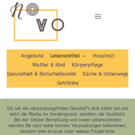
Angebote
Lebensmittel
Haushalt
Mutter & Kind
Körperpflege
Gesundheit & Naturheilkunde
Küche & Unterwegs
Getränke
Da wir ein verpackungsfreies Geschäft sind steht bei uns
nicht die Marke im Vordergrund, sondern die Qualität.
Bei der Online Bestellung von losen Lebensmitteln
werden Sie also keine bunten Verpackungen bekommen,
sondern eine braune oder weisse Papiertüte.