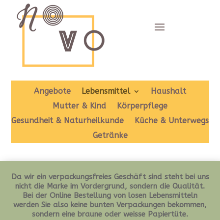
Angebote
Lebensmittel
Haushalt
Mutter & Kind
Körperpflege
Gesundheit & Naturheilkunde
Küche & Unterwegs
Getränke
Da wir ein verpackungsfreies Geschäft sind steht bei uns
nicht die Marke im Vordergrund, sondern die Qualität.
Bei der Online Bestellung von losen Lebensmitteln
werden Sie also keine bunten Verpackungen bekommen,
sondern eine braune oder weisse Papiertüte.