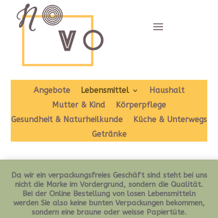
Angebote
Lebensmittel
Haushalt
Mutter & Kind
Körperpflege
Gesundheit & Naturheilkunde
Küche & Unterwegs
Getränke
Da wir ein verpackungsfreies Geschäft sind steht bei uns
nicht die Marke im Vordergrund, sondern die Qualität.
Bei der Online Bestellung von losen Lebensmitteln
werden Sie also keine bunten Verpackungen bekommen,
sondern eine braune oder weisse Papiertüte.