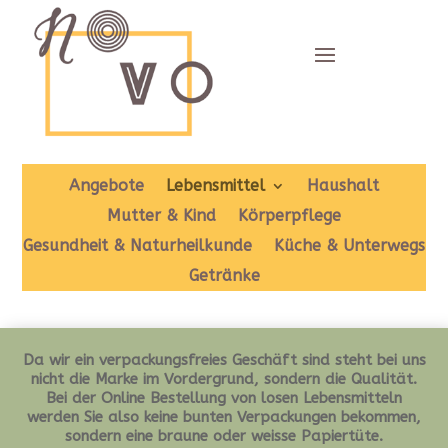
Angebote
Lebensmittel
Haushalt
Mutter & Kind
Körperpflege
Gesundheit & Naturheilkunde
Küche & Unterwegs
Getränke
Da wir ein verpackungsfreies Geschäft sind steht bei uns
nicht die Marke im Vordergrund, sondern die Qualität.
Bei der Online Bestellung von losen Lebensmitteln
werden Sie also keine bunten Verpackungen bekommen,
sondern eine braune oder weisse Papiertüte.