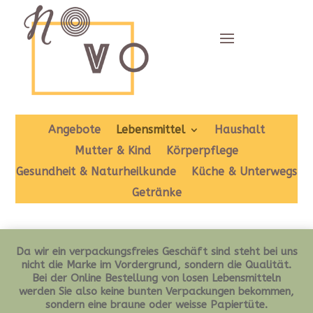
Angebote
Lebensmittel
Haushalt
Mutter & Kind
Körperpflege
Gesundheit & Naturheilkunde
Küche & Unterwegs
Getränke
Da wir ein verpackungsfreies Geschäft sind steht bei uns
nicht die Marke im Vordergrund, sondern die Qualität.
Bei der Online Bestellung von losen Lebensmitteln
werden Sie also keine bunten Verpackungen bekommen,
sondern eine braune oder weisse Papiertüte.