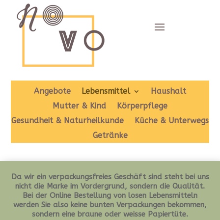
Angebote
Lebensmittel
Haushalt
Mutter & Kind
Körperpflege
Gesundheit & Naturheilkunde
Küche & Unterwegs
Getränke
Da wir ein verpackungsfreies Geschäft sind steht bei uns
nicht die Marke im Vordergrund, sondern die Qualität.
Bei der Online Bestellung von losen Lebensmitteln
werden Sie also keine bunten Verpackungen bekommen,
sondern eine braune oder weisse Papiertüte.