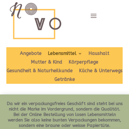
Angebote
Lebensmittel
Haushalt
Mutter & Kind
Körperpflege
Gesundheit & Naturheilkunde
Küche & Unterwegs
Getränke
Da wir ein verpackungsfreies Geschäft sind steht bei uns
nicht die Marke im Vordergrund, sondern die Qualität.
Bei der Online Bestellung von losen Lebensmitteln
werden Sie also keine bunten Verpackungen bekommen,
sondern eine braune oder weisse Papiertüte.