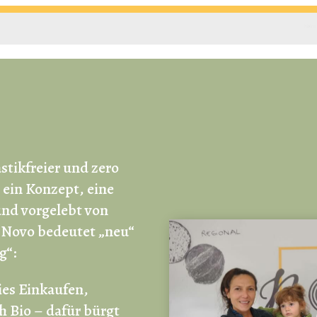
astikfreier und zero
 ein Konzept, eine
nd vorgelebt von
. Novo bedeutet „neu“
g“:
ies Einkaufen,
h Bio – dafür bürgt