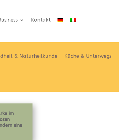
usiness
Kontakt
dheit & Naturheilkunde
Küche & Unterwegs
arke im
losen
ndern eine