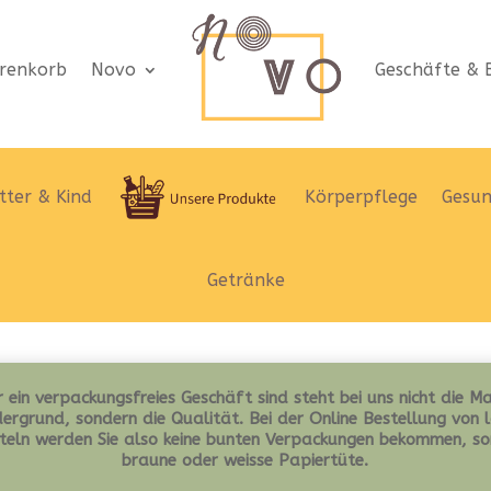
renkorb
Novo
Geschäfte & B
ter & Kind
Körperpflege
Gesun
Getränke
 ein verpackungsfreies Geschäft sind steht bei uns nicht die M
ergrund, sondern die Qualität. Bei der Online Bestellung von 
teln werden Sie also keine bunten Verpackungen bekommen, so
braune oder weisse Papiertüte.