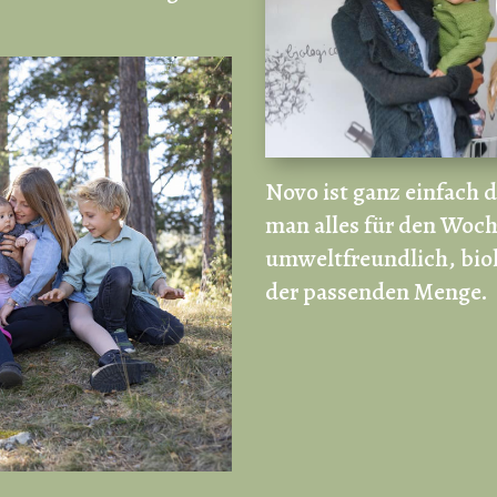
Novo ist ganz einfach 
man alles für den Woch
umweltfreundlich, biol
der passenden Menge.