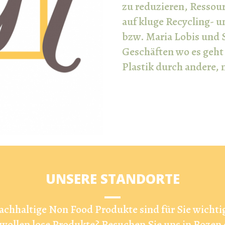
zu reduzieren, Ressou
auf kluge Recycling- 
bzw. Maria Lobis und S
Geschäften wo es geht
Plastik durch andere, 
UNSERE STANDORTE
achhaltige Non Food Produkte sind für Sie wichtig
 wollen lose Produkte? Besuchen Sie uns in Bozen 