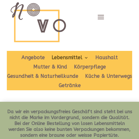
Angebote
Lebensmittel
Haushalt
Mutter & Kind
Körperpflege
Gesundheit & Naturheilkunde
Küche & Unterwegs
Getränke
Da wir ein verpackungsfreies Geschäft sind steht bei uns
nicht die Marke im Vordergrund, sondern die Qualität.
Bei der Online Bestellung von losen Lebensmitteln
werden Sie also keine bunten Verpackungen bekommen,
sondern eine braune oder weisse Papiertüte.