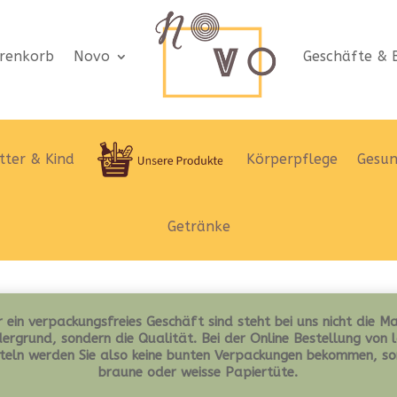
renkorb
Novo
Geschäfte & B
ter & Kind
Körperpflege
Gesun
Getränke
 ein verpackungsfreies Geschäft sind steht bei uns nicht die M
ergrund, sondern die Qualität. Bei der Online Bestellung von 
teln werden Sie also keine bunten Verpackungen bekommen, so
braune oder weisse Papiertüte.