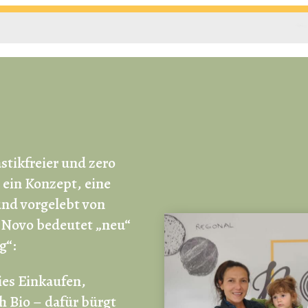
astikfreier und zero
 ein Konzept, eine
nd vorgelebt von
. Novo bedeutet „neu“
g“:
ies Einkaufen,
h Bio – dafür bürgt