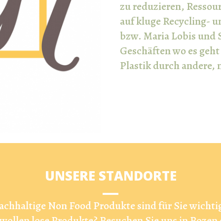
zu reduzieren, Ressou
auf kluge Recycling- 
bzw. Maria Lobis und S
Geschäften wo es geht
Plastik durch andere, 
UNSERE STANDORTE
achhaltige Non Food Produkte sind für Sie wichtig
 wollen lose Produkte? Besuchen Sie uns in Bozen 