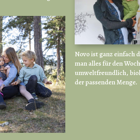
Novo ist ganz einfach 
man alles für den Woch
umweltfreundlich, biol
der passenden Menge.