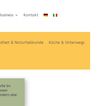
usiness
Kontakt
dheit & Naturheilkunde
Küche & Unterwegs
arke im
losen
ndern eine