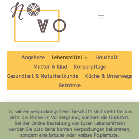
Angebote
Lebensmittel
Haushalt
Mutter & Kind
Körperpflege
Gesundheit & Naturheilkunde
Küche & Unterwegs
Getränke
Da wir ein verpackungsfreies Geschäft sind steht bei uns
nicht die Marke im Vordergrund, sondern die Qualität.
Bei der Online Bestellung von losen Lebensmitteln
werden Sie also keine bunten Verpackungen bekommen,
sondern eine braune oder weisse Papiertüte.