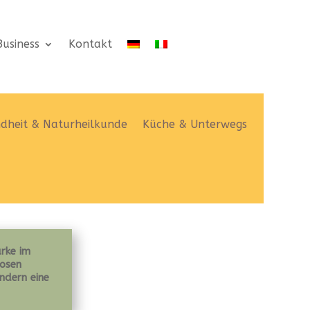
usiness
Kontakt
dheit & Naturheilkunde
Küche & Unterwegs
arke im
losen
ndern eine