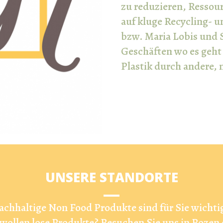
zu reduzieren, Ressou
auf kluge Recycling- 
bzw. Maria Lobis und S
Geschäften wo es geht
Plastik durch andere, 
UNSERE STANDORTE
achhaltige Non Food Produkte sind für Sie wichtig
 wollen lose Produkte? Besuchen Sie uns in Bozen 