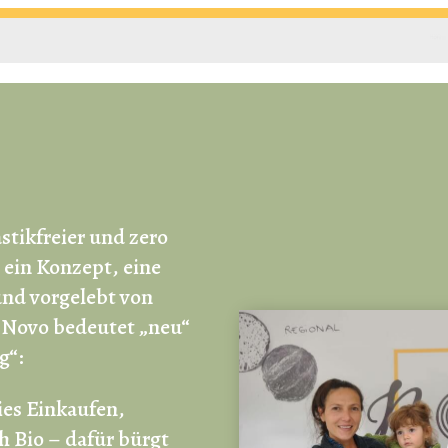
astikfreier und zero
 ein Konzept, eine
nd vorgelebt von
. Novo bedeutet „neu“
g“:
ies Einkaufen,
h Bio – dafür bürgt