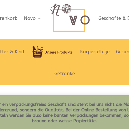
renkorb
Novo
Geschäfte & B
ter & Kind
Körperpflege
Gesun
Getränke
 ein verpackungsfreies Geschäft sind steht bei uns nicht die M
ergrund, sondern die Qualität. Bei der Online Bestellung von 
teln werden Sie also keine bunten Verpackungen bekommen, so
braune oder weisse Papiertüte.