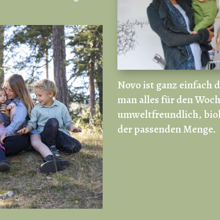
Novo ist ganz einfach 
man alles für den Woch
umweltfreundlich, biol
der passenden Menge.