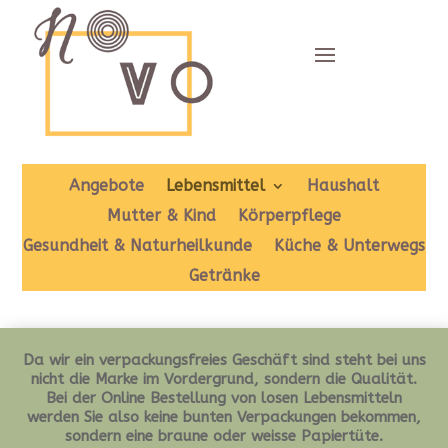
Angebote
Lebensmittel
Haushalt
Mutter & Kind
Körperpflege
Gesundheit & Naturheilkunde
Küche & Unterwegs
Getränke
Da wir ein verpackungsfreies Geschäft sind steht bei uns
nicht die Marke im Vordergrund, sondern die Qualität.
Bei der Online Bestellung von losen Lebensmitteln
werden Sie also keine bunten Verpackungen bekommen,
sondern eine braune oder weisse Papiertüte.